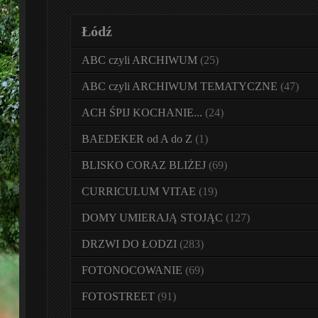
Łódź
ABC czyli ARCHIWUM
(25)
ABC czyli ARCHIWUM TEMATYCZNE
(47)
ACH ŚPIJ KOCHANIE...
(24)
BAEDEKER od A do Z
(1)
BLISKO CORAZ BLIŻEJ
(69)
CURRICULUM VITAE
(19)
DOMY UMIERAJĄ STOJĄC
(127)
DRZWI DO ŁODZI
(283)
FOTONOCOWANIE
(69)
FOTOSTREET
(91)