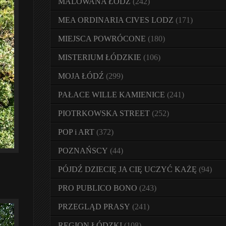
MALOWANA ŁÓDŹ
(242)
MEA ORDINARIA CIVES LODZ
(171)
MIEJSCA POWRÓCONE
(180)
MISTERIUM ŁÓDZKIE
(106)
MOJA ŁÓDŹ
(299)
PAŁACE WILLE KAMIENICE
(241)
PIOTRKOWSKA STREET
(252)
POP i ART
(372)
POZNAŃSCY
(44)
PÓJDŹ DZIECIĘ JA CIĘ UCZYĆ KAŻĘ
(94)
PRO PUBLICO BONO
(243)
PRZEGLĄD PRASY
(241)
REGION ŁÓDZKI
(108)