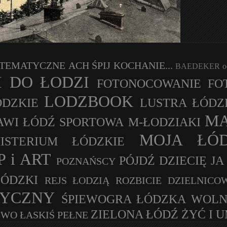
M TEMATYCZNE
ACH ŚPIJ KOCHANIE...
BAEDEKER od
 DO ŁODZI
FOTONOCOWANIE
FO
LODZBOOK
ÓDZKIE
LUSTRA ŁÓDZ
MA
AWI
ŁÓDŹ SPORTOWA
M-ŁODZIAKI
MOJA ŁÓ
ISTERIUM ŁÓDZKIE
P i ART
PÓJDŹ DZIECIĘ J
POZNAŃSCY
ŁÓDZKI
REJS ŁODZIĄ
ROZBICIE DZIELNICO
RYCZNY
ŚPIEWOGRA ŁÓDZKA
WOLN
ZIELONA ŁÓDŹ
ŻYĆ I 
WO ŁASKIŚ PEŁNE