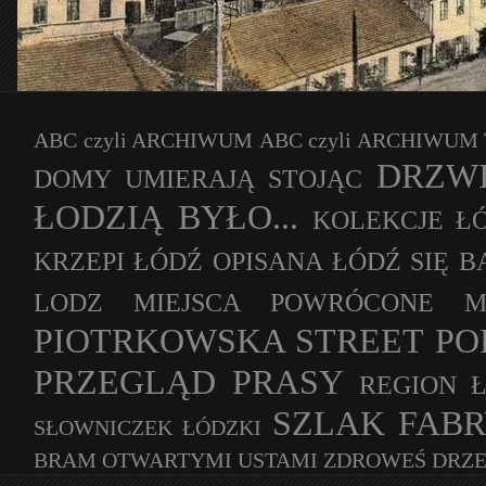
ABC czyli ARCHIWUM
ABC czyli ARCHIWU
DRZWI
DOMY UMIERAJĄ STOJĄC
ŁODZIĄ BYŁO...
KOLEKCJE Ł
KRZEPI
ŁÓDŹ OPISANA
ŁÓDŹ SIĘ B
LODZ
MIEJSCA POWRÓCONE
M
PIOTRKOWSKA STREET
PO
PRZEGLĄD PRASY
REGION 
SZLAK FAB
SŁOWNICZEK ŁÓDZKI
BRAM OTWARTYMI USTAMI
ZDROWEŚ DRZE