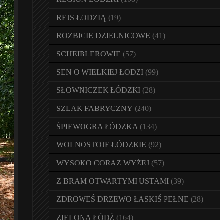
REJS ŁODZIĄ
(19)
ROZBICIE DZIELNICOWE
(41)
SCHEIBLEROWIE
(57)
SEN O WIELKIEJ ŁODZI
(99)
SŁOWNICZEK ŁÓDZKI
(28)
SZLAK FABRYCZNY
(240)
ŚPIEWOGRA ŁÓDZKA
(134)
WOLNOSTOJE ŁÓDZKIE
(92)
WYSOKO CORAZ WYŻEJ
(57)
Z BRAM OTWARTYMI USTAMI
(39)
ZDROWEŚ DRZEWO ŁASKIŚ PEŁNE
(28)
ZIELONA ŁÓDŹ
(164)