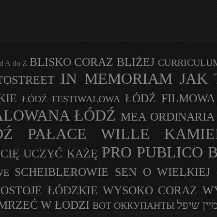
BLISKO CORAZ BLIŻEJ
CURRICULUM
 A do Z
IN MEMORIAM
JAK 
TOSTREET
KIE
ŁÓDŹ FILMOWA
ŁÓDŹ FESTIWALOWA
LOWANA ŁÓDŹ
MEA ORDINARIA
DŹ
PAŁACE WILLE KAMIE
PRO PUBLICO 
A CIĘ UCZYĆ KAŻĘ
SCHEIBLEROWIE
SEN O WIELKIEJ
WE
OSTOJE ŁÓDZKIE
WYSOKO CORAZ W
UMRZEĆ W ŁODZI
יין שיפל
ВОТ ОККУПАНТЫ